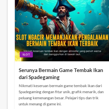
SLOT
Serunya Bermain Game Tembak Ikan
dari Spadegaming
Nikmati keseruan bermain game tembak ikan dari
Spadegaming dengan fitur unik, grafik menarik, dan
peluang kemenangan besar. Pelajari tips dan trik
untuk menang di game ini.