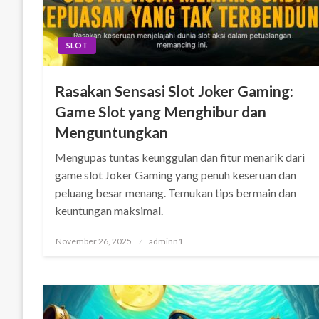
SLOT
Rasakan Sensasi Slot Joker Gaming:
Game Slot yang Menghibur dan
Menguntungkan
Mengupas tuntas keunggulan dan fitur menarik dari
game slot Joker Gaming yang penuh keseruan dan
peluang besar menang. Temukan tips bermain dan
keuntungan maksimal.
Posted
November 26, 2025
adminn1
on