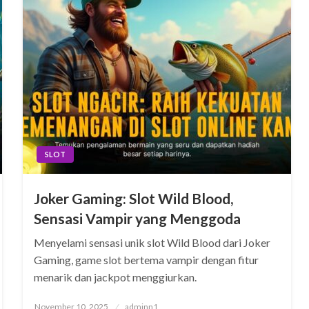
SLOT
Joker Gaming: Slot Wild Blood,
Sensasi Vampir yang Menggoda
Menyelami sensasi unik slot Wild Blood dari Joker
Gaming, game slot bertema vampir dengan fitur
menarik dan jackpot menggiurkan.
Posted
November 10, 2025
adminn1