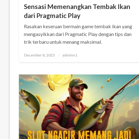
Sensasi Memenangkan Tembak Ikan
dari Pragmatic Play
Rasakan keseruan bermain game tembak ikan yang
mengasyikkan dari Pragmatic Play dengan tips dan
trik terbaru untuk menang maksimal.
Posted
December 8, 2025
adminn1
on