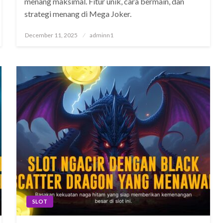
menang maksimal. Fitur unik, cara bermain, dan
strategi menang di Mega Joker.
Posted
December 11, 2025
adminn1
on
SLOT