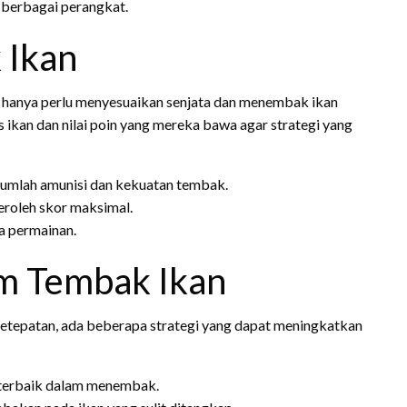
 berbagai perangkat.
 Ikan
hanya perlu menyesuaikan senjata dan menembak ikan
ikan dan nilai poin yang mereka bawa agar strategi yang
jumlah amunisi dan kekuatan tembak.
eroleh skor maksimal.
a permainan.
am Tembak Ikan
etepatan, ada beberapa strategi yang dapat meningkatkan
i terbaik dalam menembak.