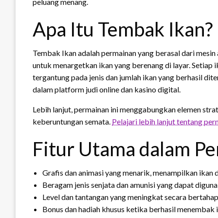
peluang menang.
Apa Itu Tembak Ikan?
Tembak Ikan adalah permainan yang berasal dari mesi
untuk menargetkan ikan yang berenang di layar. Setiap
tergantung pada jenis dan jumlah ikan yang berhasil dit
dalam platform judi online dan kasino digital.
Lebih lanjut, permainan ini menggabungkan elemen str
keberuntungan semata.
Pelajari lebih lanjut tentang pe
Fitur Utama dalam P
Grafis dan animasi yang menarik, menampilkan ikan 
Beragam jenis senjata dan amunisi yang dapat digunak
Level dan tantangan yang meningkat secara bertah
Bonus dan hadiah khusus ketika berhasil menembak i