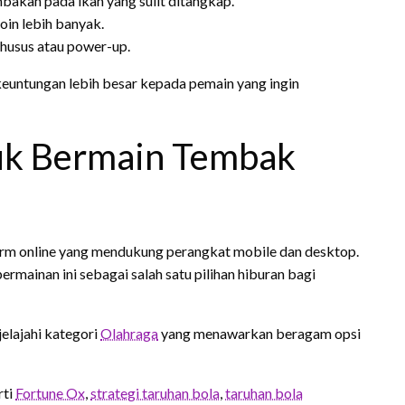
akan pada ikan yang sulit ditangkap.
oin lebih banyak.
husus atau power-up.
keuntungan lebih besar kepada pemain yang ingin
tuk Bermain Tembak
form online yang mendukung perangkat mobile dan desktop.
rmainan ini sebagai salah satu pilihan hiburan bagi
jelajahi kategori
Olahraga
yang menawarkan beragam opsi
rti
Fortune Ox
,
strategi taruhan bola
,
taruhan bola