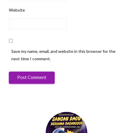
Website
Save my name, email, and website in this browser for the
next time I comment.