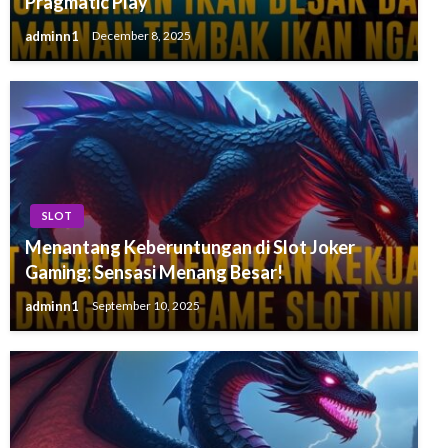
Pragmatic Play
adminn1
December 8, 2025
SLOT
Menantang Keberuntungan di Slot Joker
Gaming: Sensasi Menang Besar!
adminn1
September 10, 2025