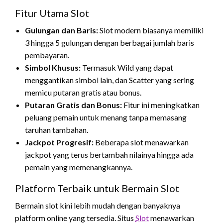
Fitur Utama Slot
Gulungan dan Baris:
Slot modern biasanya memiliki
3 hingga 5 gulungan dengan berbagai jumlah baris
pembayaran.
Simbol Khusus:
Termasuk Wild yang dapat
menggantikan simbol lain, dan Scatter yang sering
memicu putaran gratis atau bonus.
Putaran Gratis dan Bonus:
Fitur ini meningkatkan
peluang pemain untuk menang tanpa memasang
taruhan tambahan.
Jackpot Progresif:
Beberapa slot menawarkan
jackpot yang terus bertambah nilainya hingga ada
pemain yang memenangkannya.
Platform Terbaik untuk Bermain Slot
Bermain slot kini lebih mudah dengan banyaknya
platform online yang tersedia. Situs
Slot
menawarkan