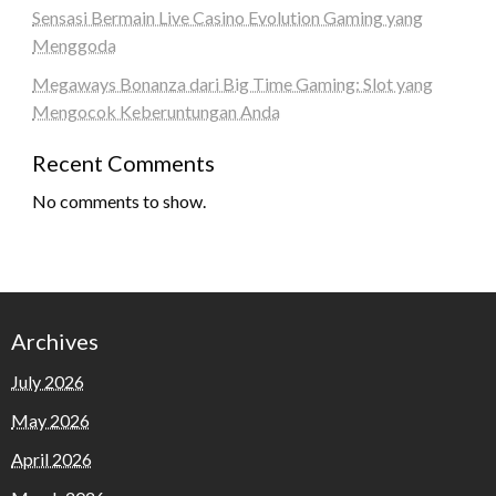
Sensasi Bermain Live Casino Evolution Gaming yang
Menggoda
Megaways Bonanza dari Big Time Gaming: Slot yang
Mengocok Keberuntungan Anda
Recent Comments
No comments to show.
Archives
July 2026
May 2026
April 2026