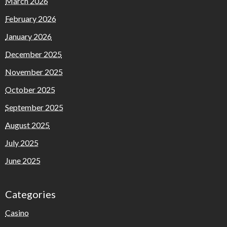
March 2026
February 2026
January 2026
December 2025
November 2025
October 2025
September 2025
August 2025
July 2025
June 2025
Categories
Casino