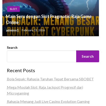
SLOT
Main Seru dengan Slot Pragmatis: Raja Game
Online
adminn1
February 13, 2026
Search
Search
Recent Posts
Bola Sepak: Rahasia Taruhan Tepat Bersama SBOBET
Mega Moolah Slot: Raja Jackpot Progresif dari
Microgaming
Rahasia Menang Judi Live Casino Evolution Gaming