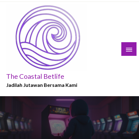
Skip
to
content
The Coastal Betlife
Jadilah Jutawan Bersama Kami