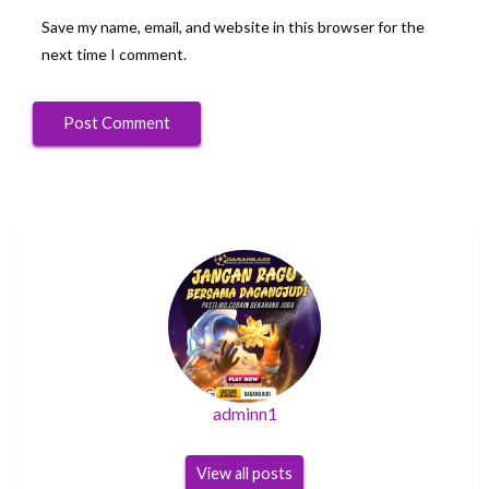
Save my name, email, and website in this browser for the
next time I comment.
adminn1
View all posts