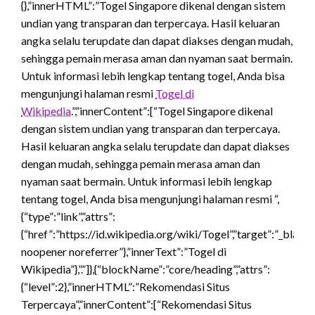
{},”innerHTML”:”Togel Singapore dikenal dengan sistem
undian yang transparan dan terpercaya. Hasil keluaran
angka selalu terupdate dan dapat diakses dengan mudah,
sehingga pemain merasa aman dan nyaman saat bermain.
Untuk informasi lebih lengkap tentang togel, Anda bisa
mengunjungi halaman resmi
Togel di
Wikipedia
.”,”innerContent”:[“Togel Singapore dikenal
dengan sistem undian yang transparan dan terpercaya.
Hasil keluaran angka selalu terupdate dan dapat diakses
dengan mudah, sehingga pemain merasa aman dan
nyaman saat bermain. Untuk informasi lebih lengkap
tentang togel, Anda bisa mengunjungi halaman resmi “,
{“type”:”link”,”attrs”:
{“href”:”https://id.wikipedia.org/wiki/Togel”,”target”:”_blank”
noopener noreferrer”},”innerText”:”Togel di
Wikipedia”},”.”]},{“blockName”:”core/heading”,”attrs”:
{“level”:2},”innerHTML”:”Rekomendasi Situs
Terpercaya”,”innerContent”:[“Rekomendasi Situs