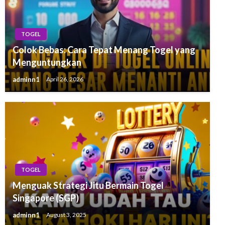
TOGEL
Colok Bebas: Cara Tepat Menang Togel yang
Menguntungkan
adminn1
April 26, 2026
TOGEL
Menguak Strategi Jitu Bermain Togel
Singapore (SGP)
adminn1
August 3, 2025