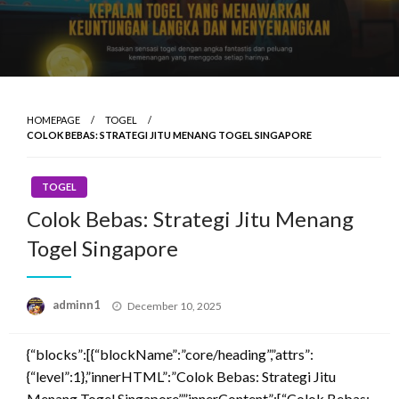
HOMEPAGE
TOGEL
COLOK BEBAS: STRATEGI JITU MENANG TOGEL SINGAPORE
TOGEL
Colok Bebas: Strategi Jitu Menang
Togel Singapore
Posted
adminn1
December 10, 2025
on
{“blocks”:[{“blockName”:”core/heading”,”attrs”:
{“level”:1},”innerHTML”:”Colok Bebas: Strategi Jitu
Menang Togel Singapore”,”innerContent”:[“Colok Bebas: