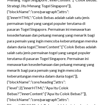
Strategi Jitu Menang Togel Singapore”]},
{“blockName”:”core/paragraph”,”attrs”:
{},”innerHTML”:”Colok Bebas adalah salah satu jenis
permainan togel yang sangat populer terutama di
pasaran Togel Singapore. Permainan ini menawarkan
kesederhanaan dan peluang menang yang menarik bagi
para pemain yang ingin mencoba keberuntungan mereka
dalam dunia togel.”,”innerContent”:[“Colok Bebas adalah
salah satu jenis permainan togel yang sangat populer
terutama di pasaran Togel Singapore. Permainan ini
menawarkan kesederhanaan dan peluang menang yang
menarik bagi para pemain yang ingin mencoba
keberuntungan mereka dalam dunia togel.”]},
{“blockName”:”core/heading”,”attrs”:
{“level”:2},”innerHTML”:”Apa Itu Colok
Bebas?”,”innerContent”:[“Apa Itu Colok Bebas?”]},
{“blockName”:”core/paragraph”,”attrs”: