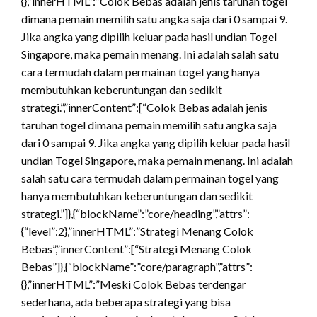
{},”innerHTML”:”Colok Bebas adalah jenis taruhan togel
dimana pemain memilih satu angka saja dari 0 sampai 9.
Jika angka yang dipilih keluar pada hasil undian Togel
Singapore, maka pemain menang. Ini adalah salah satu
cara termudah dalam permainan togel yang hanya
membutuhkan keberuntungan dan sedikit
strategi.”,”innerContent”:[“Colok Bebas adalah jenis
taruhan togel dimana pemain memilih satu angka saja
dari 0 sampai 9. Jika angka yang dipilih keluar pada hasil
undian Togel Singapore, maka pemain menang. Ini adalah
salah satu cara termudah dalam permainan togel yang
hanya membutuhkan keberuntungan dan sedikit
strategi.”]},{“blockName”:”core/heading”,”attrs”:
{“level”:2},”innerHTML”:”Strategi Menang Colok
Bebas”,”innerContent”:[“Strategi Menang Colok
Bebas”]},{“blockName”:”core/paragraph”,”attrs”:
{},”innerHTML”:”Meski Colok Bebas terdengar
sederhana, ada beberapa strategi yang bisa