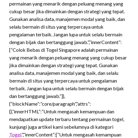
permainan yang menarik dengan peluang menang yang
cukup besar jika dimainkan dengan strategi yang tepat.
Gunakan analisa data, manajemen modal yang baik, dan
selalu bermain di situs yang terpercaya untuk
pengalaman terbaik. Jangan lupa untuk selalu bermain
dengan bijak dan bertanggung jawab.”,”innerContent”:
[“Colok Bebas di Togel Singapore adalah permainan
yang menarik dengan peluang menang yang cukup besar
jika dimainkan dengan strategi yang tepat. Gunakan
analisa data, manajemen modal yang baik, dan selalu
bermain di situs yang terpercaya untuk pengalaman
terbaik. Jangan lupa untuk selalu bermain dengan bijak
dan bertanggung jawab.”]},
{“blockName”:”core/paragraph”,”attrs”:
{},”innerHTML”:”Untuk mengasah kemampuan dan
mendapatkan update terbaru tentang permainan togel,
kunjungi juga artikel kami sebelumnya di kategori
Togel
.”,”innerContent”:[“Untuk mengasah kemampuan