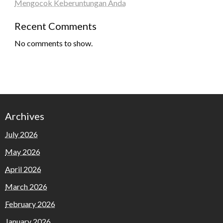
Mengocok Keberuntungan Anda
Recent Comments
No comments to show.
Archives
July 2026
May 2026
April 2026
March 2026
February 2026
January 2026