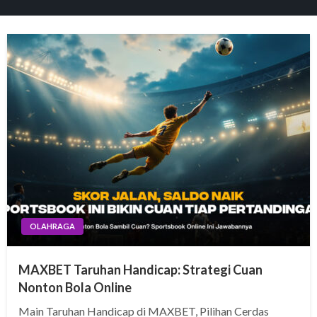
OLAHRAGA
MAXBET Taruhan Handicap: Strategi Cuan
Nonton Bola Online
Main Taruhan Handicap di MAXBET, Pilihan Cerdas