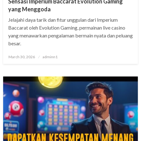
Sensasi Imperium Baccarat Evolution Gaming
yang Menggoda
Jelajahi daya tarik dan fitur unggulan dari Imperium
Baccarat oleh Evolution Gaming, permainan live casino
yang menawarkan pengalaman bermain nyata dan peluang
besar.
Posted
March 30, 2026
adminn1
on