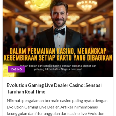
CASINO
Evolution Gaming Live Dealer Casino: Sensasi
Taruhan Real Time
Nikmati pengalaman bermain casino paling nyata dengan
Evolution Gaming Live Dealer. Artikel ini membahas
keunggulan dan fitur unggulan dari casino live Evolution