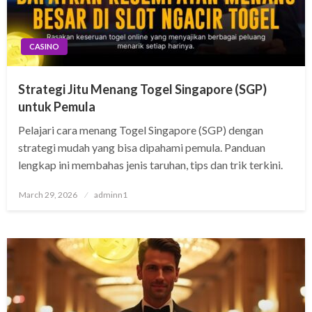
CASINO
Strategi Jitu Menang Togel Singapore (SGP)
untuk Pemula
Pelajari cara menang Togel Singapore (SGP) dengan
strategi mudah yang bisa dipahami pemula. Panduan
lengkap ini membahas jenis taruhan, tips dan trik terkini.
Posted
March 29, 2026
adminn1
on