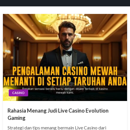
CASINO
Rahasia Menang Judi Live Casino Evolution
Gaming
Strategi dan tips menang bermain Live Casino dari