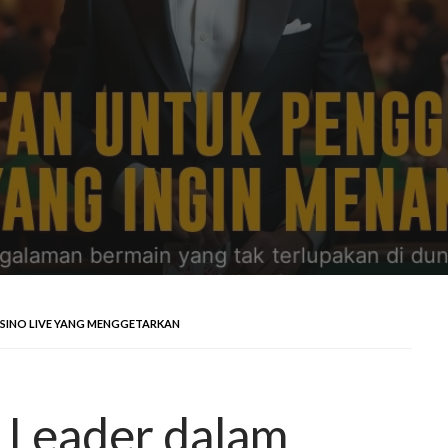
SINO LIVE YANG MENGGETARKAN
 Leader dalam