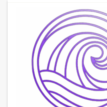
Skip
to
content