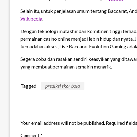
Selain itu, untuk penjelasan umum tentang Baccarat, A
Wikipedia
.
Dengan teknologi mutakhir dan komitmen tinggi terhada
permainan casino online menjadi lebih hidup dan nyata.
kemudahan akses, Live Baccarat Evolution Gaming adalah
Segera coba dan rasakan sendiri keasyikan yang ditawar
yang membuat permainan semakin menarik.
Tagged:
prediksi skor bola
LEAVE A RESPONSE
Your email address will not be published.
Required field
Comment
*