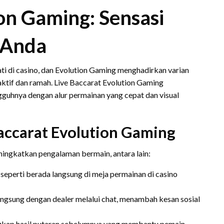
ion Gaming: Sensasi
 Anda
ti di casino, dan Evolution Gaming menghadirkan varian
raktif dan ramah. Live Baccarat Evolution Gaming
uhnya dengan alur permainan yang cepat dan visual
Baccarat Evolution Gaming
ingkatkan pengalaman bermain, antara lain:
perti berada langsung di meja permainan di casino
angsung dengan dealer melalui chat, menambah kesan sosial
kap hasil putaran sebelumnya yang membantu pemain