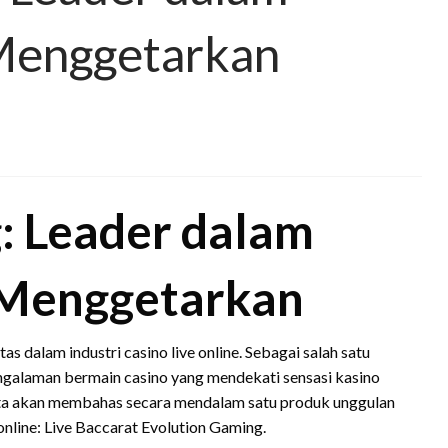
 Menggetarkan
: Leader dalam
 Menggetarkan
as dalam industri casino live online. Sebagai salah satu
galaman bermain casino yang mendekati sensasi kasino
i, kita akan membahas secara mendalam satu produk unggulan
nline: Live Baccarat Evolution Gaming.