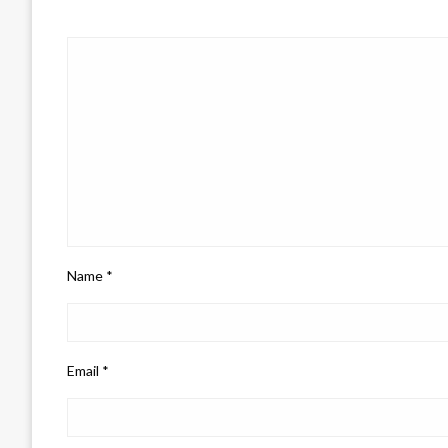
Name
*
Email
*