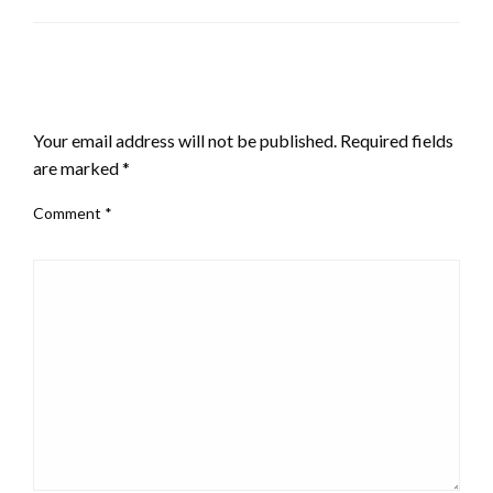
LEAVE A RESPONSE
Your email address will not be published.
Required fields
are marked
*
Comment
*