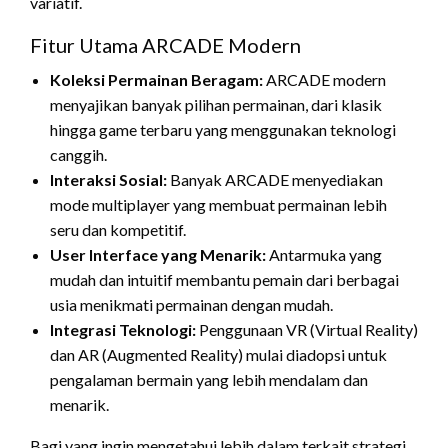
variatif.
Fitur Utama ARCADE Modern
Koleksi Permainan Beragam:
ARCADE modern
menyajikan banyak pilihan permainan, dari klasik
hingga game terbaru yang menggunakan teknologi
canggih.
Interaksi Sosial:
Banyak ARCADE menyediakan
mode multiplayer yang membuat permainan lebih
seru dan kompetitif.
User Interface yang Menarik:
Antarmuka yang
mudah dan intuitif membantu pemain dari berbagai
usia menikmati permainan dengan mudah.
Integrasi Teknologi:
Penggunaan VR (Virtual Reality)
dan AR (Augmented Reality) mulai diadopsi untuk
pengalaman bermain yang lebih mendalam dan
menarik.
Bagi yang ingin mengetahui lebih dalam terkait strategi