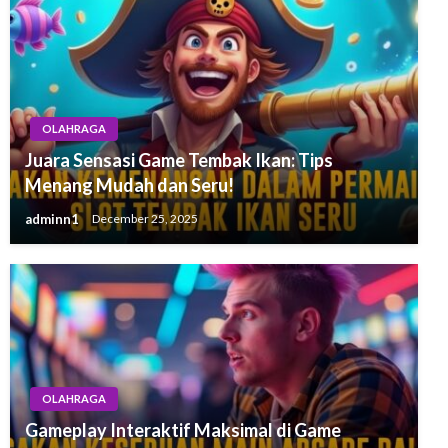
OLAHRAGA
Juara Sensasi Game Tembak Ikan: Tips
Menang Mudah dan Seru!
adminn1
December 25, 2025
OLAHRAGA
Gameplay Interaktif Maksimal di Game