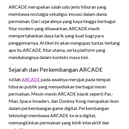
ARCADE merupakan salah satu jenis hiburan yang
membawa nostalgia sekaligus inovasi dalam dunia
permainan. Dari sejarahnya yang kaya hingga berbagai
fitur modern yang ditawarkan, ARCADE masih
mempertahankan daya tarik yang kuat bagi para
penggemarnya. Artikel ini akan mengupas tuntas tentang
apa itu ARCADE, fitur utama, serta platform yang
mendukungnya dalam konteks masa kini.
Sejarah dan Perkembangan ARCADE
Istilah
ARCADE
pada awalnya merujuk pada tempat
hiburan publik yang menyediakan berbagai mesin
permainan. Mesin-mesin ARCADE klasik seperti Pac-
Man, Space Invaders, dan Donkey Kong merupakan ikon
dalam perkembangan game digital. Perkembangan
teknologi membawa ARCADE ke era digital,
memungkinkan permainan yang lebih interaktif dan