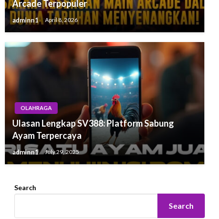
Arcade Terpopuler
adminn1
April 8, 2026
OLAHRAGA
Ulasan Lengkap SV388: Platform Sabung
Ayam Terpercaya
adminn1
July 29, 2025
Search
Search