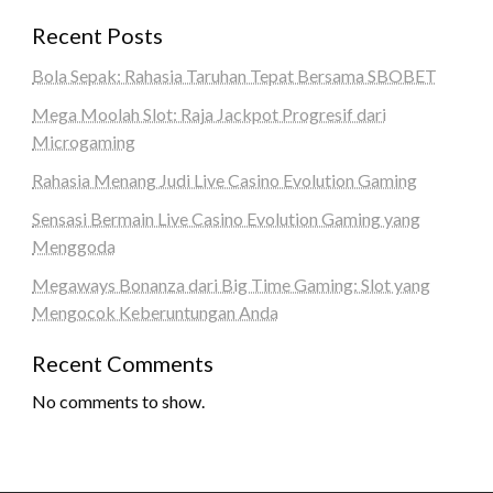
Recent Posts
Bola Sepak: Rahasia Taruhan Tepat Bersama SBOBET
Mega Moolah Slot: Raja Jackpot Progresif dari
Microgaming
Rahasia Menang Judi Live Casino Evolution Gaming
Sensasi Bermain Live Casino Evolution Gaming yang
Menggoda
Megaways Bonanza dari Big Time Gaming: Slot yang
Mengocok Keberuntungan Anda
Recent Comments
No comments to show.