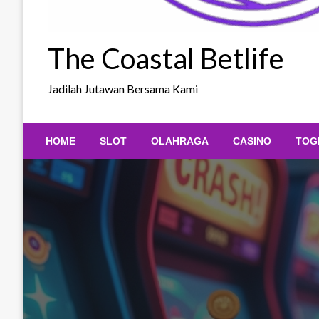
The Coastal Betlife
Jadilah Jutawan Bersama Kami
HOME
SLOT
OLAHRAGA
CASINO
TOG