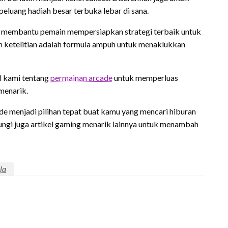
luang hadiah besar terbuka lebar di sana.
pat membantu pemain mempersiapkan strategi terbaik untuk
 ketelitian adalah formula ampuh untuk menaklukkan
l kami tentang
permainan arcade
untuk memperluas
menarik.
e menjadi pilihan tepat buat kamu yang mencari hiburan
ungi juga artikel gaming menarik lainnya untuk menambah
la