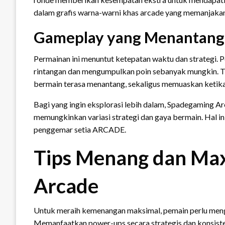
dalam grafis warna-warni khas arcade yang memanjaka
Gameplay yang Menantang
Permainan ini menuntut ketepatan waktu dan strategi. 
rintangan dan mengumpulkan poin sebanyak mungkin. Ti
bermain terasa menantang, sekaligus memuaskan ketika
Bagi yang ingin eksplorasi lebih dalam, Spadegaming
memungkinkan variasi strategi dan gaya bermain. Hal 
penggemar setia ARCADE.
Tips Menang dan Ma
Arcade
Untuk meraih kemenangan maksimal, pemain perlu meng
Memanfaatkan power-ups secara strategis dan konsisten