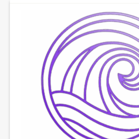
Skip
to
content