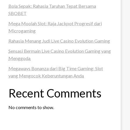
Bola Sepak: Rahasia Taruhan Tepat Bersama
SBOBET
Mega Moolah Slot: Raja Jackpot Progresif dari
Microgaming
Rahasia Menang Judi Live Casino Evolution Gaming
Sensasi Bermain Live Casino Evolution Gaming yang
Menggoda
Megaways Bonanza dari Big Time Gaming: Slot
yang Mengocok Keberuntungan Anda
Recent Comments
No comments to show.