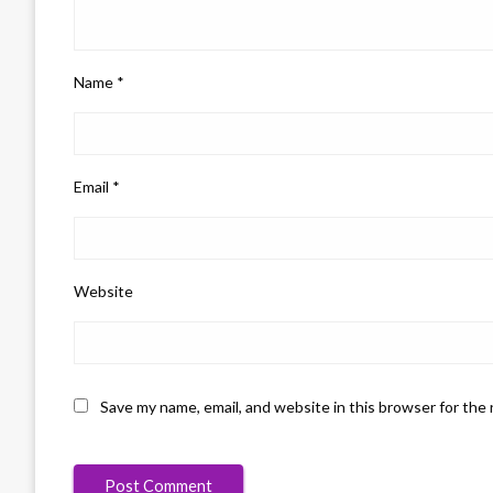
Name
*
Email
*
Website
Save my name, email, and website in this browser for the