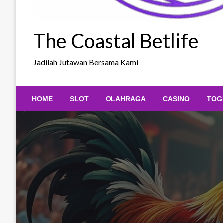
The Coastal Betlife
Jadilah Jutawan Bersama Kami
HOME
SLOT
OLAHRAGA
CASINO
TOG