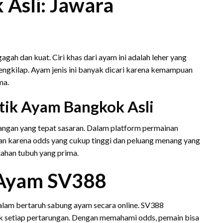
Asli: Jawara
gah dan kuat. Ciri khas dari ayam ini adalah leher yang
engkilap. Ayam jenis ini banyak dicari karena kemampuan
ma.
tik Ayam Bangkok Asli
angan yang tepat sasaran. Dalam platform permainan
dalan karena odds yang cukup tinggi dan peluang menang yang
tahan tubuh yang prima.
 Ayam SV388
lam bertaruh sabung ayam secara online. SV388
uk setiap pertarungan. Dengan memahami odds, pemain bisa