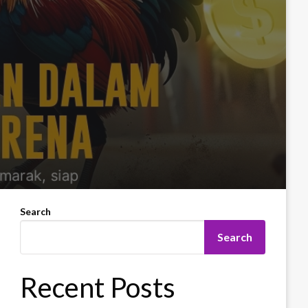
Search
Search
Recent Posts