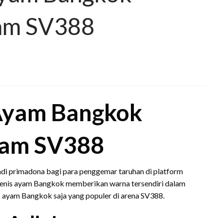
am SV388
Ayam Bangkok
yam SV388
di primadona bagi para penggemar taruhan di platform
 jenis ayam Bangkok memberikan warna tersendiri dalam
is ayam Bangkok saja yang populer di arena SV388.