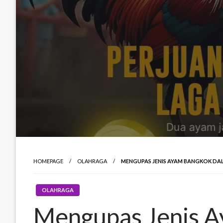
HOMEPAGE
OLAHRAGA
MENGUPAS JENIS AYAM BANGKOK DA
OLAHRAGA
Mengupas Jenis 