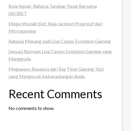
Bola Sepak: Rahasia Taruhan Tepat Bersama
SBOBET
Mega Moolah Slot: Raja Jackpot Progresif dari
Microgaming
Rahasia Menang Judi Live Casino Evolution Gaming
Sensasi Bermain Live Casino Evolution Gaming yang
Menggoda
Megaways Bonanza dari Big Time Gaming: Slot
yang Mengocok Keberuntungan Anda
Recent Comments
No comments to show.