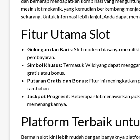
dan berharap mendapatkan kombinasi yang menguntungka
mesin slot mekanik, yang kemudian berkembang menjadi m
sekarang. Untuk informasi lebih lanjut, Anda dapat mem
Fitur Utama Slot
Gulungan dan Baris:
Slot modern biasanya memiliki 
pembayaran.
Simbol Khusus:
Termasuk Wild yang dapat mengganti
gratis atau bonus.
Putaran Gratis dan Bonus:
Fitur ini meningkatkan
tambahan.
Jackpot Progresif:
Beberapa slot menawarkan jackp
memenangkannya.
Platform Terbaik untu
Bermain slot kini lebih mudah dengan banyaknya platfor