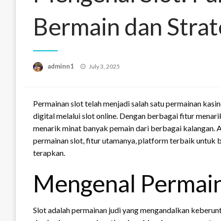
Bermain dan Stra
Posted
adminn1
July 3, 2025
on
Permainan slot telah menjadi salah satu permainan kasin
digital melalui slot online. Dengan berbagai fitur mena
menarik minat banyak pemain dari berbagai kalangan. 
permainan slot, fitur utamanya, platform terbaik untuk
terapkan.
Mengenal Permain
Slot adalah permainan judi yang mengandalkan keberun