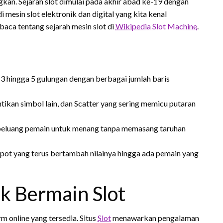
n. Sejarah slot dimulai pada akhir abad ke-19 dengan
esin slot elektronik dan digital yang kita kenal
baca tentang sejarah mesin slot di
Wikipedia Slot Machine
.
3 hingga 5 gulungan dengan berbagai jumlah baris
kan simbol lain, dan Scatter yang sering memicu putaran
 peluang pemain untuk menang tanpa memasang taruhan
ot yang terus bertambah nilainya hingga ada pemain yang
k Bermain Slot
m online yang tersedia. Situs
Slot
menawarkan pengalaman