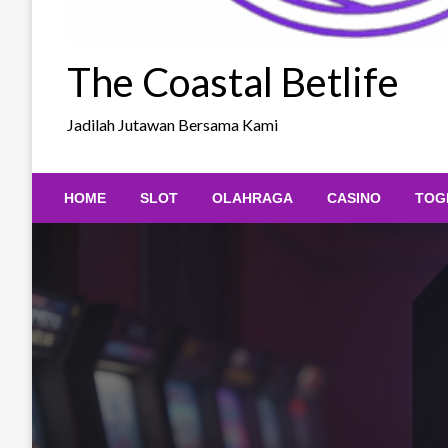
The Coastal Betlife
Jadilah Jutawan Bersama Kami
HOME
SLOT
OLAHRAGA
CASINO
TOG