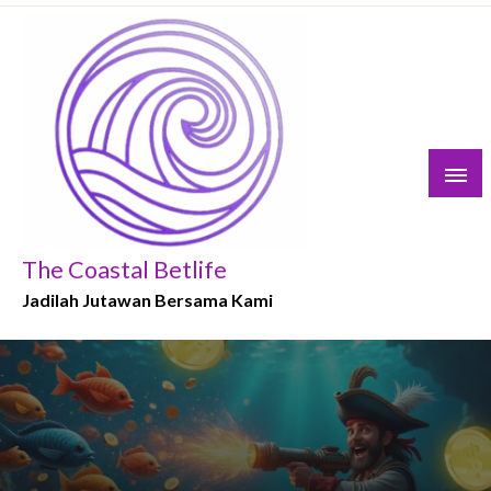
Skip
to
content
The Coastal Betlife
Jadilah Jutawan Bersama Kami