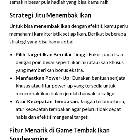
semakin besar pula hadiah yang bisa kamu raih.
Strategi Jitu Menembak Ikan
Untuk bisa
menembak ikan
dengan efektif, kamu perlu
memahami karakteristik setiap ikan. Berikut beberapa
strategi yang bisa kamu coba:
Pilih Target Ikan Bernilai Tinggi:
Fokus pada ikan
dengan poin besar seperti ikan hiu atau ikan khusus
yang memberikan bonus ekstra.
Manfaatkan Power-Up:
Gunakan bantuan senjata
khusus atau fitur power-up yang tersedia untuk
menembak ikan dalam jumlah banyak sekaligus.
Atur Kecepatan Tembakan:
Jangan terburu-buru,
atur kecepatan tembakan agar peluru tidak cepat
habis dan efektif mengenai target.
Fitur Menarik di Game Tembak Ikan
Spadegaming