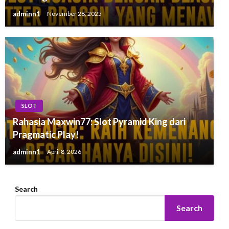
adminn1
November 28, 2025
SLOT
Rahasia Maxwin77: Slot Pyramid King dari
Pragmatic Play!
adminn1
April 8, 2026
Search
Search