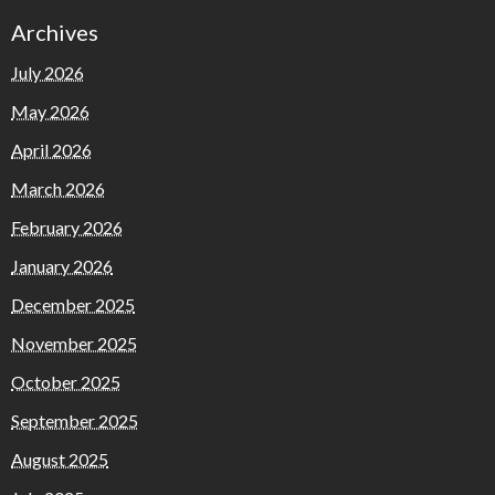
Archives
July 2026
May 2026
April 2026
March 2026
February 2026
January 2026
December 2025
November 2025
October 2025
September 2025
August 2025