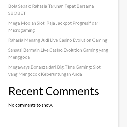
Bola Sepak: Rahasia Taruhan Tepat Bersama
SBOBET
Mega Moolah Slot: Raja Jackpot Progresif dari
Microgaming
Rahasia Menang Judi Live Casino Evolution Gaming
Sensasi Bermain Live Casino Evolution Gaming yang
Menggoda
Megaways Bonanza dari Big Time Gaming: Slot
yang Mengocok Keberuntungan Anda
Recent Comments
No comments to show.