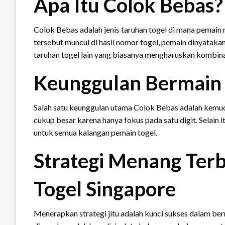
Apa Itu Colok Bebas?
Colok Bebas adalah jenis taruhan togel di mana pemain m
tersebut muncul di hasil nomor togel, pemain dinyatak
taruhan togel lain yang biasanya mengharuskan kombinas
Keunggulan Bermain
Salah satu keunggulan utama Colok Bebas adalah kemu
cukup besar karena hanya fokus pada satu digit. Selain i
untuk semua kalangan pemain togel.
Strategi Menang Terb
Togel Singapore
Menerapkan strategi jitu adalah kunci sukses dalam ber