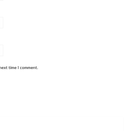
 next time I comment.