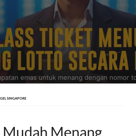
GEL SINGAPORE
ra Mudah Menang