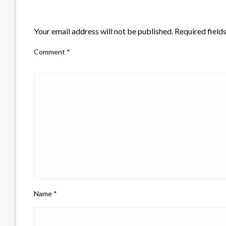
LEAVE A RESPONSE
Your email address will not be published.
Required field
Comment
*
Name
*