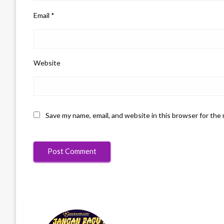
Email
*
Website
Save my name, email, and website in this browser for the