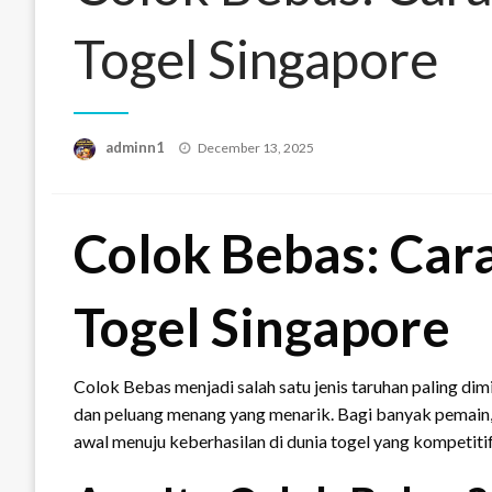
Togel Singapore
Posted
adminn1
December 13, 2025
on
Colok Bebas: Ca
Togel Singapore
Colok Bebas menjadi salah satu jenis taruhan paling dim
dan peluang menang yang menarik. Bagi banyak pemain
awal menuju keberhasilan di dunia togel yang kompetitif 