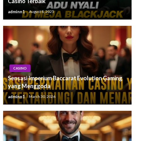
Casino Terbaik
adminn1
August 8, 2025
CASINO
Sensasi Imperium Baccarat Evolution Gaming
yang Menggoda
adminn1
March 30, 2026