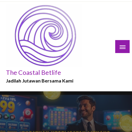
Skip
to
content
The Coastal Betlife
Jadilah Jutawan Bersama Kami