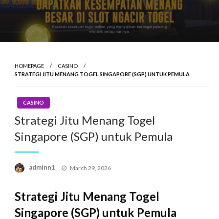
HOMEPAGE
CASINO
STRATEGI JITU MENANG TOGEL SINGAPORE (SGP) UNTUK PEMULA
CASINO
Strategi Jitu Menang Togel
Singapore (SGP) untuk Pemula
Posted
adminn1
March 29, 2026
on
Strategi Jitu Menang Togel
Singapore (SGP) untuk Pemula