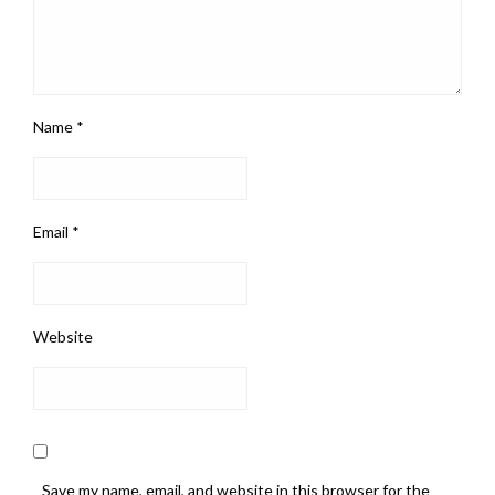
Name
*
Email
*
Website
Save my name, email, and website in this browser for the