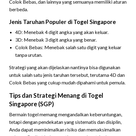
Colok Bebas, dan lainnya yang semuanya memiliki aturan
berbeda.
Jenis Taruhan Populer di Togel Singapore
4D: Menebak 4 digit angka yang akan keluar.
3D: Menebak 3 digit angka yang benar.
Colok Bebas: Menebak salah satu digit yang keluar
tanpa urutan.
Strategi yang akan dijelaskan nantinya bisa digunakan
untuk salah satu jenis taruhan tersebut, terutama 4D dan
Colok Bebas yang cukup mudah dipahami untuk pemula.
Tips dan Strategi Menang di Togel
Singapore (SGP)
Bermain togel memang mengandalkan keberuntungan,
tetapi dengan pendekatan yang sistematis dan disiplin,
Anda dapat meminimalkan risiko dan memaksimalkan