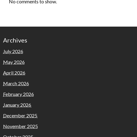
No comments to show.
Archives
July 2026
May 2026
April 2026
March 2026
February 2026
January 2026
December 2025
November 2025
October 2025