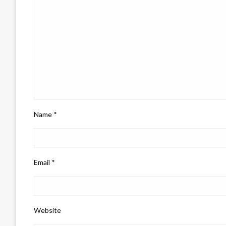
Name
*
Email
*
Website