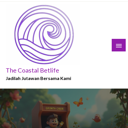
Skip
to
content
The Coastal Betlife
Jadilah Jutawan Bersama Kami