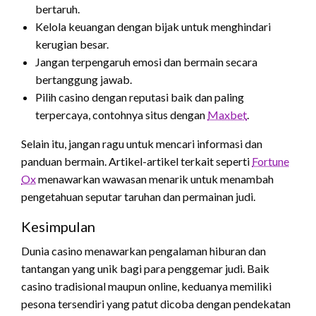
bertaruh.
Kelola keuangan dengan bijak untuk menghindari
kerugian besar.
Jangan terpengaruh emosi dan bermain secara
bertanggung jawab.
Pilih casino dengan reputasi baik dan paling
terpercaya, contohnya situs dengan
Maxbet
.
Selain itu, jangan ragu untuk mencari informasi dan
panduan bermain. Artikel-artikel terkait seperti
Fortune
Ox
menawarkan wawasan menarik untuk menambah
pengetahuan seputar taruhan dan permainan judi.
Kesimpulan
Dunia casino menawarkan pengalaman hiburan dan
tantangan yang unik bagi para penggemar judi. Baik
casino tradisional maupun online, keduanya memiliki
pesona tersendiri yang patut dicoba dengan pendekatan