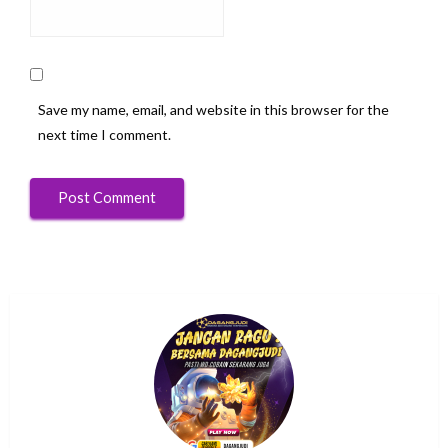
Save my name, email, and website in this browser for the
next time I comment.