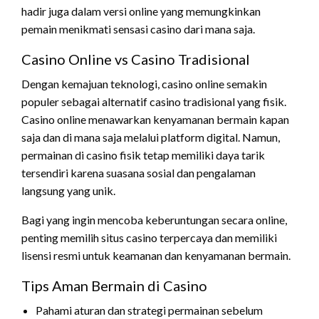
hadir juga dalam versi online yang memungkinkan
pemain menikmati sensasi casino dari mana saja.
Casino Online vs Casino Tradisional
Dengan kemajuan teknologi, casino online semakin
populer sebagai alternatif casino tradisional yang fisik.
Casino online menawarkan kenyamanan bermain kapan
saja dan di mana saja melalui platform digital. Namun,
permainan di casino fisik tetap memiliki daya tarik
tersendiri karena suasana sosial dan pengalaman
langsung yang unik.
Bagi yang ingin mencoba keberuntungan secara online,
penting memilih situs casino terpercaya dan memiliki
lisensi resmi untuk keamanan dan kenyamanan bermain.
Tips Aman Bermain di Casino
Pahami aturan dan strategi permainan sebelum