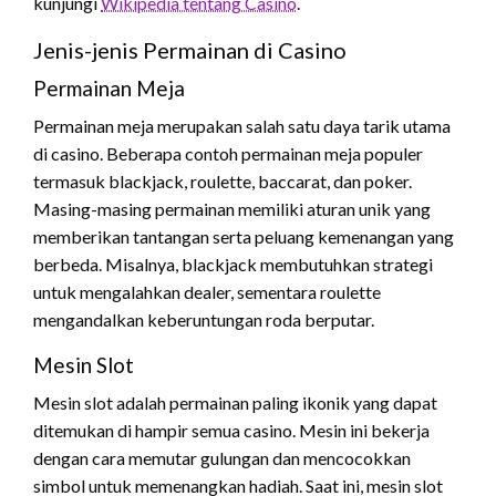
kunjungi
Wikipedia tentang Casino
.
Jenis-jenis Permainan di Casino
Permainan Meja
Permainan meja merupakan salah satu daya tarik utama
di casino. Beberapa contoh permainan meja populer
termasuk blackjack, roulette, baccarat, dan poker.
Masing-masing permainan memiliki aturan unik yang
memberikan tantangan serta peluang kemenangan yang
berbeda. Misalnya, blackjack membutuhkan strategi
untuk mengalahkan dealer, sementara roulette
mengandalkan keberuntungan roda berputar.
Mesin Slot
Mesin slot adalah permainan paling ikonik yang dapat
ditemukan di hampir semua casino. Mesin ini bekerja
dengan cara memutar gulungan dan mencocokkan
simbol untuk memenangkan hadiah. Saat ini, mesin slot