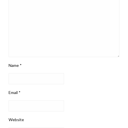
Name
*
Email
*
Website