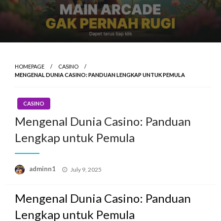
HOMEPAGE
CASINO
MENGENAL DUNIA CASINO: PANDUAN LENGKAP UNTUK PEMULA
CASINO
Mengenal Dunia Casino: Panduan
Lengkap untuk Pemula
Posted
adminn1
July 9, 2025
on
Mengenal Dunia Casino: Panduan
Lengkap untuk Pemula