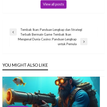
View all posts
Post
Tembak Ikan: Panduan Lengkap dan Strategi
Previous
Terbaik Bermain Game Tembak Ikan
navigation
Post
Mengenal Dunia Casino: Panduan Lengkap
Next
untuk Pemula
Post
YOU MIGHT ALSO LIKE