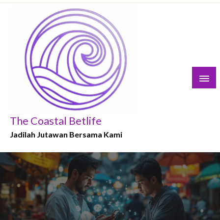
Skip
to
content
The Coastal Betlife
Jadilah Jutawan Bersama Kami