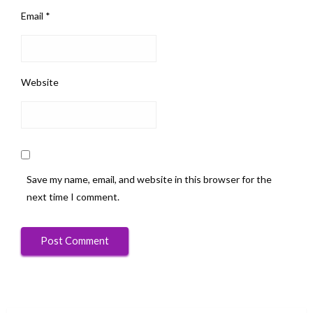
Email
*
Website
Save my name, email, and website in this browser for the
next time I comment.