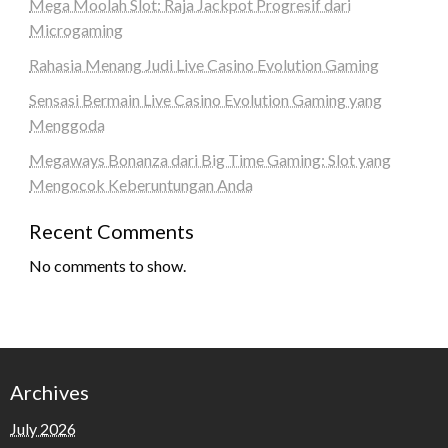
Mega Moolah Slot: Raja Jackpot Progresif dari
Microgaming
Rahasia Menang Judi Live Casino Evolution Gaming
Sensasi Bermain Live Casino Evolution Gaming yang
Menggoda
Megaways Bonanza dari Big Time Gaming: Slot yang
Mengocok Keberuntungan Anda
Recent Comments
No comments to show.
Archives
July 2026