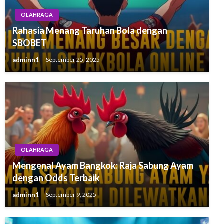
OLAHRAGA
Rahasia Menang Taruhan Bola dengan
SBOBET
adminn1
September 25, 2025
OLAHRAGA
Mengenal Ayam Bangkok: Raja Sabung Ayam
dengan Odds Terbaik
adminn1
September 9, 2025