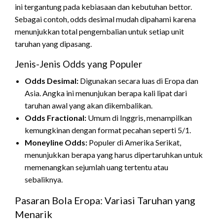
ini tergantung pada kebiasaan dan kebutuhan bettor.
Sebagai contoh, odds desimal mudah dipahami karena
menunjukkan total pengembalian untuk setiap unit
taruhan yang dipasang.
Jenis-Jenis Odds yang Populer
Odds Desimal:
Digunakan secara luas di Eropa dan
Asia. Angka ini menunjukan berapa kali lipat dari
taruhan awal yang akan dikembalikan.
Odds Fractional:
Umum di Inggris, menampilkan
kemungkinan dengan format pecahan seperti 5/1.
Moneyline Odds:
Populer di Amerika Serikat,
menunjukkan berapa yang harus dipertaruhkan untuk
memenangkan sejumlah uang tertentu atau
sebaliknya.
Pasaran Bola Eropa: Variasi Taruhan yang
Menarik