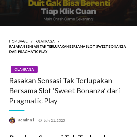
HOMEPAGE
OLAHRAGA
RASAKAN SENSASI TAK TERLUPAKAN BERSAMA SLOT ‘SWEET BONANZA’
DARI PRAGMATIC PLAY
OLAHRAGA
Rasakan Sensasi Tak Terlupakan
Bersama Slot ‘Sweet Bonanza’ dari
Pragmatic Play
Posted
adminn1
July 21, 2025
on