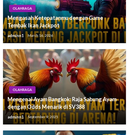
OLAHRAGA
Mengasah Ketepatanmu dengan Game
Tembak Ikan Jackpot
adminn1
March 16, 2026
OLAHRAGA
Mengenal Ayam Bangkok: Raja Sabung Ayam
dengan Odds Menarik di SV388
adminn1
September 9, 2025