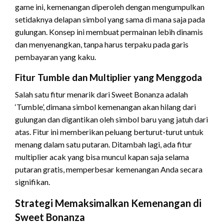
game ini, kemenangan diperoleh dengan mengumpulkan
setidaknya delapan simbol yang sama di mana saja pada
gulungan. Konsep ini membuat permainan lebih dinamis
dan menyenangkan, tanpa harus terpaku pada garis
pembayaran yang kaku.
Fitur Tumble dan Multiplier yang Menggoda
Salah satu fitur menarik dari Sweet Bonanza adalah
‘Tumble’, dimana simbol kemenangan akan hilang dari
gulungan dan digantikan oleh simbol baru yang jatuh dari
atas. Fitur ini memberikan peluang berturut-turut untuk
menang dalam satu putaran. Ditambah lagi, ada fitur
multiplier acak yang bisa muncul kapan saja selama
putaran gratis, memperbesar kemenangan Anda secara
signifikan.
Strategi Memaksimalkan Kemenangan di
Sweet Bonanza