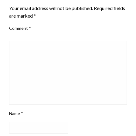
Your email address will not be published.
Required fields
are marked
*
Comment
*
Name
*