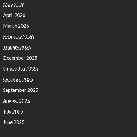
May 2026
April 2026
March 2026
February 2026
January 2026
December 2025
November 2025
October 2025
September 2025
August 2025
July 2025
June 2025